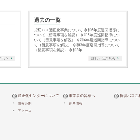
過去の一覧
貸切バス適正化事業について 令和6年度巡回指導に
ついて（留意事項を解説） 令和5年度巡回指導につ
いて（留意事項を解説） 令和4年度巡回指導につい
て（留意事項を解説） 令和3年度巡回指導について
（留意事項を解説） 令和2年 …
こちら
詳しくはこちら
適正化センターについて
事業者の皆様へ
貸切バスご
情報公開
参考情報
アクセス