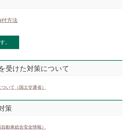
納付方法
す。
を受けた対策について
について（国土交通省）
対策
省自動車総合安全情報）